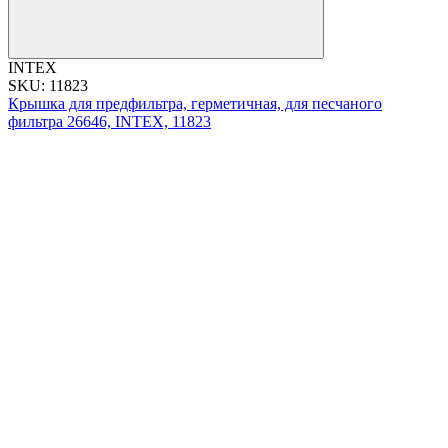
INTEX
SKU: 11823
Крышка для предфильтра, герметичная, для песчаного
фильтра 26646, INTEX, 11823