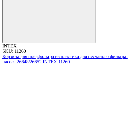
INTEX
SKU: 11260
Корзина для предфильтра из пластика для песчаного фильтра-
насоса 26648/26652 INTEX 11260