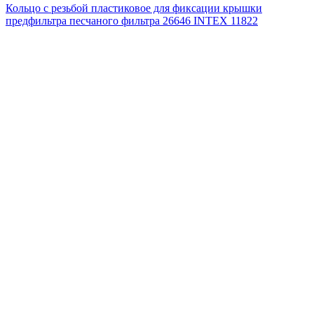
Кольцо с резьбой пластиковое для фиксации крышки
предфильтра песчаного фильтра 26646 INTEX 11822