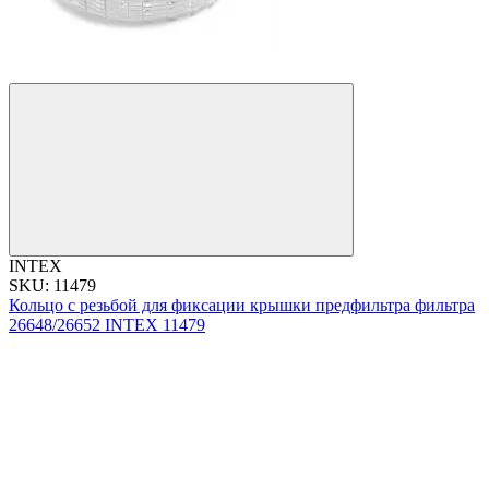
INTEX
SKU: 11479
Кольцо с резьбой для фиксации крышки предфильтра фильтра
26648/26652 INTEX 11479