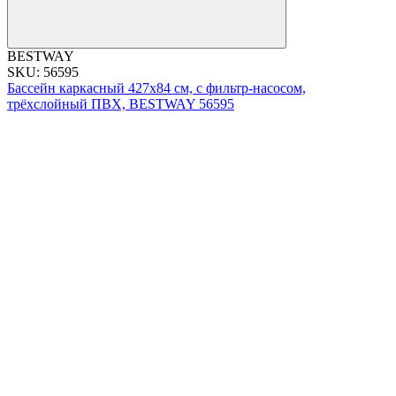
BESTWAY
SKU: 56595
Бассейн каркасный 427x84 см, с фильтр-насосом,
трёхслойный ПВХ, BESTWAY 56595