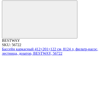
BESTWAY
SKU: 56722
Бассейн каркасный 412×201×122 см, 8124 л, фильтр-насос,
лестница, дозатор, BESTWAY, 56722