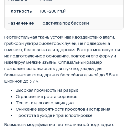
Плотность
100–200 г/м²
Назначение
Подстилка под бассейн
Геотекстильная ткань устойчива к воздействию влаги,
грибков и ультрафиолетовых лучей, не подвержена
гниению, безопасна для здоровья. Быстро монтируется
на подготовленное основание, повторяя его форму и
нивелируя мелкие изъяны. Оптимальный размер
позволяет использовать данную подкладку для
большинства стандартных бассейнов длиной до 5.5 м и
шириной до 3.7 м.
Высокая прочность на разрыв
Ограничение роста сорняков
Тепло- и влагоизоляция дна
Снижение вероятности проколов и истирания
Простота в уходе и транспортировке
Возможны модификации геотекстильной подкладки с