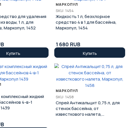
Л
МАРКОПУЛ
SKU: 1454
редство для удаления
Жидкость 1 л, безхлорное
из воды, 1 л, для
средство 4 в 1 для бассейна,
, Маркопул, 1452
Маркопул, 1454
UB
1 680 RUB
Купить
Купить
Л
МАРКОПУЛ
 комплексный жидкий
SKU: 1458
 бассейнов 4-в-1
Спрей Антикальцит 0,75 л, для
 1439
стенок бассейна, от
известкового налета,
Маркопул, 1458
UB