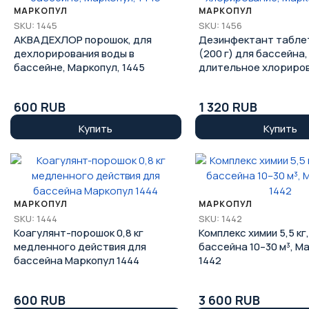
МАРКОПУЛ
МАРКОПУЛ
SKU: 1445
SKU: 1456
АКВАДЕХЛОР порошок, для
Дезинфектант таблетк
дехлорирования воды в
(200 г) для бассейна,
бассейне, Маркопул, 1445
длительное хлориров
Маркопул 1456
600 RUB
1 320 RUB
Купить
Купить
МАРКОПУЛ
МАРКОПУЛ
SKU: 1444
SKU: 1442
Коагулянт-порошок 0,8 кг
Комплекс химии 5,5 кг, 
медленного действия для
бассейна 10–30 м³, М
бассейна Маркопул 1444
1442
600 RUB
3 600 RUB