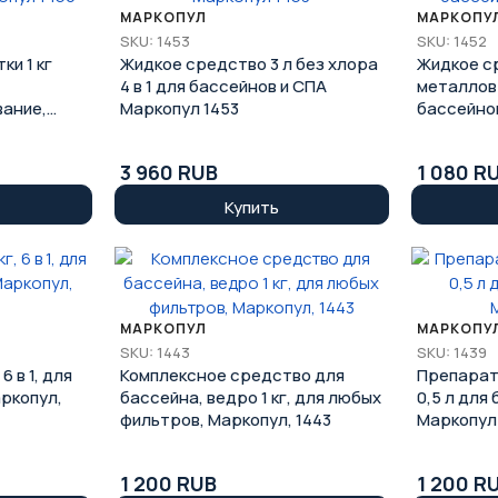
МАРКОПУЛ
МАРКОПУ
SKU: 1453
SKU: 1452
и 1 кг
Жидкое средство 3 л без хлора
Жидкое с
4 в 1 для бассейнов и СПА
металлов 
ание,
Маркопул 1453
бассейнов
3 960 RUB
1 080 R
Купить
МАРКОПУЛ
МАРКОПУ
SKU: 1443
SKU: 1439
6 в 1, для
Комплексное средство для
Препарат
аркопул,
бассейна, ведро 1 кг, для любых
0,5 л для
фильтров, Маркопул, 1443
Маркопул
1 200 RUB
1 200 R