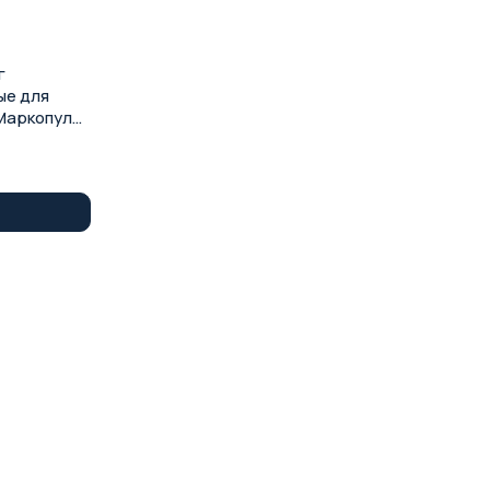
г
ые для
 Маркопул,