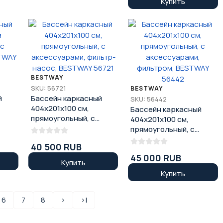
Купить
BESTWAY
SKU: 56721
BESTWAY
й
Бассейн каркасный
SKU: 56442
404x201x100 см,
Бассейн каркасный
прямоугольный, с
404x201x100 см,
аксессуарами,
прямоугольный, с
фильтр-насос,
аксессуарами,
40 500 RUB
BESTWAY 56721
фильтром, BESTWAY
45 000 RUB
56442
Купить
Купить
6
7
8
>
>|