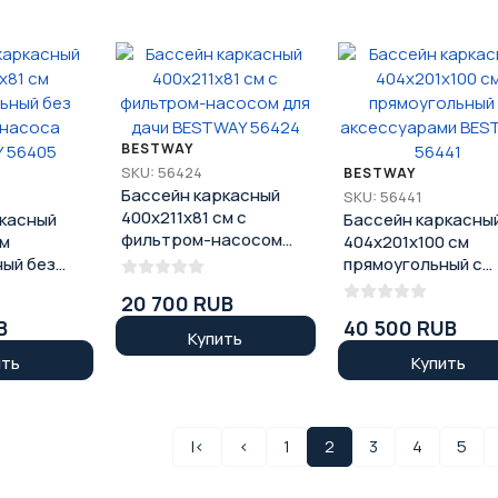
BESTWAY
SKU: 56424
BESTWAY
Бассейн каркасный
SKU: 56441
400x211x81 см с
ркасный
Бассейн каркасны
фильтром-насосом
см
404x201x100 см
для дачи BESTWAY
ый без
прямоугольный с
56424
соса
аксессуарами
20 700 RUB
405
BESTWAY 56441
B
40 500 RUB
Купить
ить
Купить
|<
<
1
2
3
4
5