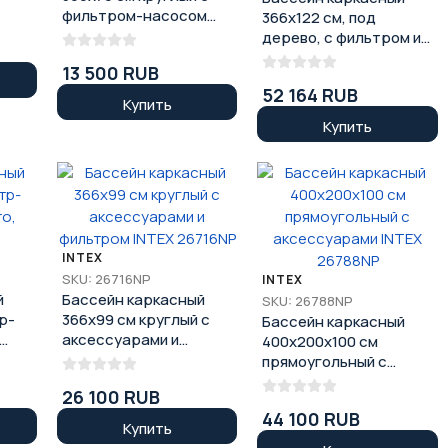
фильтром-насосом
366х122 см, под
BESTWAY 56416
дерево, с фильтром и
тентом, комплект,
13 500 RUB
BESTWAY 5619K
52 164 RUB
Купить
Купить
INTEX
SKU: 26716NP
INTEX
й
Бассейн каркасный
SKU: 26788NP
р-
366х99 см круглый с
Бассейн каркасный
аксессуарами и
400x200x100 см
фильтром INTEX
прямоугольный с
26716NP
аксессуарами INTEX
26 100 RUB
26788NP
44 100 RUB
Купить