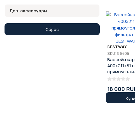
Доп. аксессуары
Сброс
BESTWAY
SKU: 56405
Бассейн ка
400x211x81 
прямоугольн
фильтра-на
BESTWAY 56
18 000 RU
Куп