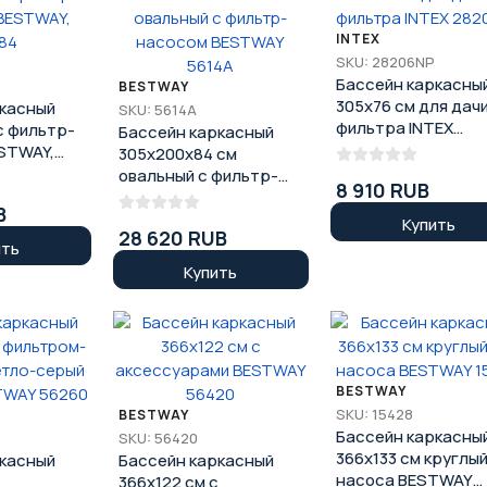
INTEX
SKU: 28206NP
Бассейн каркасны
BESTWAY
305х76 см для дач
ркасный
SKU: 5614А
фильтра INTEX
с фильтр-
Бассейн каркасный
28206NP
STWAY,
305х200х84 см
овальный с фильтр-
8 910 RUB
насосом BESTWAY
B
5614А
Купить
28 620 RUB
ить
Купить
BESTWAY
SKU: 15428
BESTWAY
Бассейн каркасны
SKU: 56420
366x133 см круглый
ркасный
Бассейн каркасный
насоса BESTWAY
366x122 см с