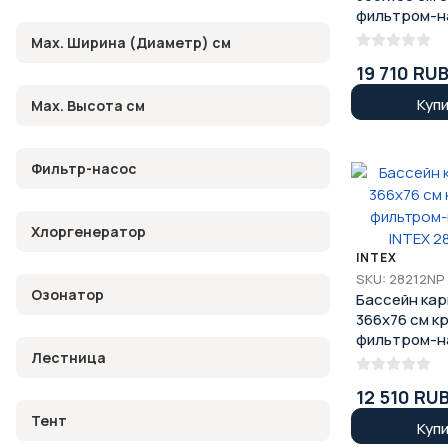
фильтром-н
светло-сер
Max. Ширина (Диаметр) см
BESTWAY 56
19 710 RU
Куп
Max. Высота см
Фильтр-насос
Хлоргенератор
INTEX
SKU: 28212NP
Озонатор
Бассейн ка
366х76 см к
фильтром-н
Лестница
INTEX 28212
12 510 RU
Тент
Куп