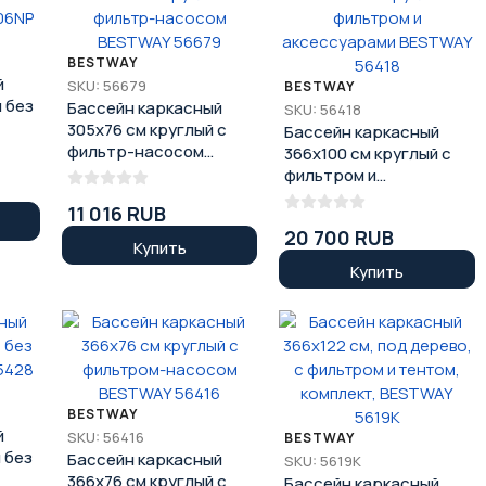
BESTWAY
й
SKU: 56679
BESTWAY
и без
Бассейн каркасный
SKU: 56418
305х76 см круглый с
Бассейн каркасный
фильтр-насосом
366x100 см круглый с
BESTWAY 56679
фильтром и
аксессуарами
11 016 RUB
BESTWAY 56418
20 700 RUB
Купить
Купить
BESTWAY
й
SKU: 56416
BESTWAY
 без
Бассейн каркасный
SKU: 5619K
366x76 см круглый с
Бассейн каркасный