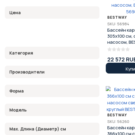
Цена
BESTWAY
SKU: 56984
Бассейн ка
305х100 см, 
насосом, BE
56984
Категория
22 572 RU
Куп
Производители
Форма
Модель
BESTWAY
SKU: 56260
Бассейн ка
Max. Длина (Диаметр) см
366x100 см с