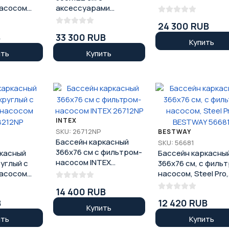
15428
асосом
аксессуарами
ый круглый
BESTWAY 56420
24 300 RUB
260
B
33 300 RUB
Купить
ить
Купить
INTEX
SKU: 26712NP
BESTWAY
Бассейн каркасный
SKU: 56681
366х76 см с фильтром-
ркасный
Бассейн каркасны
насосом INTEX
руглый с
366х76 см, с фильт
26712NP
асосом
насосом, Steel Pro,
NP
BESTWAY 56681
14 400 RUB
B
12 420 RUB
Купить
ить
Купить